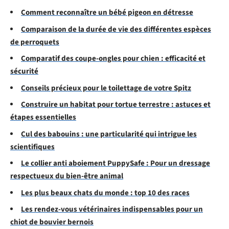
Comment reconnaître un bébé pigeon en détresse
Comparaison de la durée de vie des différentes espèces
de perroquets
Comparatif des coupe-ongles pour chien : efficacité et
sécurité
Conseils précieux pour le toilettage de votre Spitz
Construire un habitat pour tortue terrestre : astuces et
étapes essentielles
Cul des babouins : une particularité qui intrigue les
scientifiques
Le collier anti aboiement PuppySafe : Pour un dressage
respectueux du bien-être animal
Les plus beaux chats du monde : top 10 des races
Les rendez-vous vétérinaires indispensables pour un
chiot de bouvier bernois